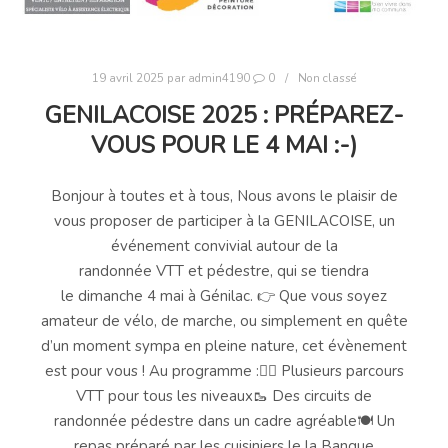
19 avril 2025
par
admin4190
0
Non classé
GENILACOISE 2025 : PRÉPAREZ-
VOUS POUR LE 4 MAI :-)
Bonjour à toutes et à tous, Nous avons le plaisir de
vous proposer de participer à la GENILACOISE, un
événement convivial autour de la
randonnée VTT et pédestre, qui se tiendra
le dimanche 4 mai à Génilac. 👉 Que vous soyez
amateur de vélo, de marche, ou simplement en quête
d’un moment sympa en pleine nature, cet évènement
est pour vous ! Au programme :🚴‍♂️ Plusieurs parcours
VTT pour tous les niveaux🥾 Des circuits de
randonnée pédestre dans un cadre agréable🍽️ Un
repas préparé par les cuisiniers le la Banque