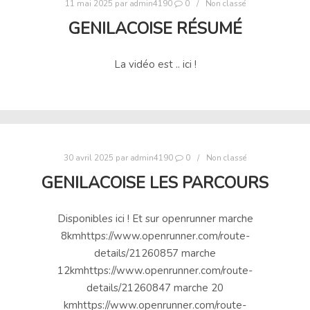
11 mai 2025
par
admin4190
0
Non classé
GENILACOISE RÉSUMÉ
La vidéo est .. ici !
30 avril 2025
par
admin4190
0
Non classé
GENILACOISE LES PARCOURS
Disponibles ici ! Et sur openrunner marche
8kmhttps://www.openrunner.com/route-
details/21260857 marche
12kmhttps://www.openrunner.com/route-
details/21260847 marche 20
kmhttps://www.openrunner.com/route-